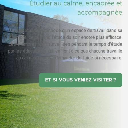
Étudier au calme, encadrée et
accompagnée
Chaque étudiante dispose d'un espace de travail dans sa
chambre, ce qui rend l'étude du soir encore plus efficace.
Les chambres sont surveillées pendant le temps d'étude
par les éducatrices, qui veillent à ce que chacune travaille
au calme et puisse demander de l'aide si nécessaire.
ET SI VOUS VENIEZ VISITER ?